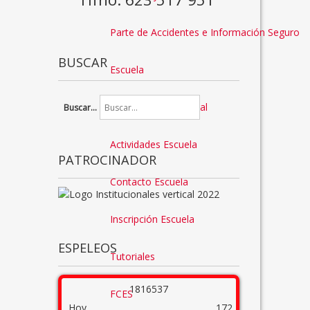
Parte de Accidentes e Información Seguro
BUSCAR
Escuela
Préstamo de Material
Buscar...
Actividades Escuela
PATROCINADOR
Contacto Escuela
Inscripción Escuela
ESPELEOS
Tutoriales
1
8
1
6
5
3
7
FCES
Hoy
172