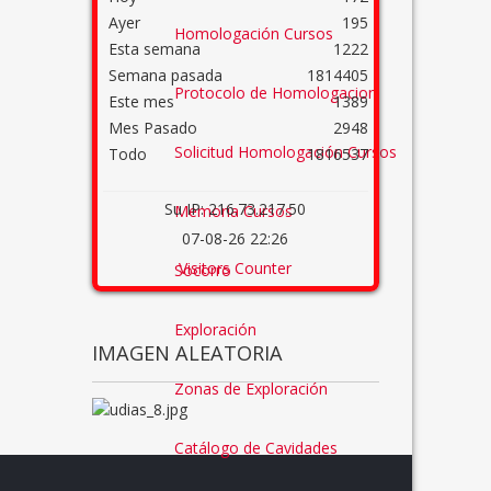
Ayer
195
Homologación Cursos
Esta semana
1222
Semana pasada
1814405
Protocolo de Homologacion
Este mes
1389
Mes Pasado
2948
Solicitud Homologación Cursos
Todo
1816537
Su IP: 216.73.217.50
Memoria Cursos
07-08-26 22:26
Visitors Counter
Socorro
Exploración
IMAGEN ALEATORIA
Zonas de Exploración
Catálogo de Cavidades