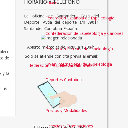
HORARIO Y TELÉFONO
Enlaces
La oficina de Santander, Casa del
Federación Española de Espeleología
Deporte, Avda del deporte s/n 39011
Santander-Cantabria-España:
Confederación de Espeleología y Cañones
Abierto miércoles de 16:00 a 18:30 h.
Federación Europea de Espeleología
blece
Solo se atiende con cita previa al email:
te de
Unión Internacional de eSpeleología
federacion@espeleocantabria.net
 y la
Deportes Cantabria
s del
Licencias
Precios y Modalidades
Licencias y Tramitaciones
Tlfno. 623 517 951