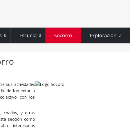
s
Escuela
Socorro
Exploración
orro
re sus actividades
 fin de fomentar la
colectivo con los
, charlas, y otras
 esta sección como
tabros interesados